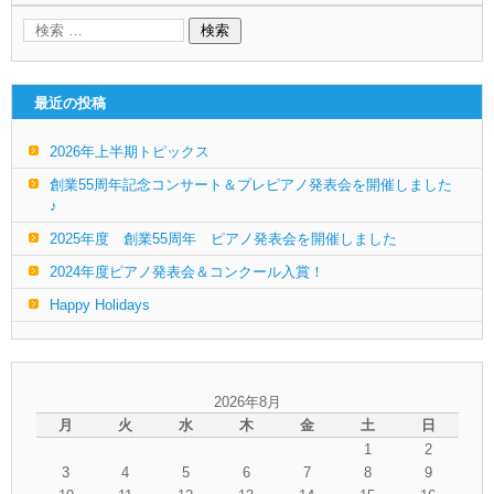
最近の投稿
2026年上半期トピックス
創業55周年記念コンサート＆プレピアノ発表会を開催しました
♪
2025年度 創業55周年 ピアノ発表会を開催しました
2024年度ピアノ発表会＆コンクール入賞！
Happy Holidays
2026年8月
月
火
水
木
金
土
日
1
2
3
4
5
6
7
8
9