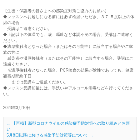
【生徒・保護者の皆さまへの感染症対策ご協力のお願い】
◆レッスンへお越しになる前には必ず検温いただき、３７.５度以上の体
温の場合
受講はご遠慮ください。
◆上記以下の体温でも、咳、嘔吐など体調不良の場合、受講はご遠慮く
ださい。
◆濃厚接触者となった場合（またはその可能性）に該当する場合やご家
族の方に
感染者や濃厚接触者（またはその可能性）に該当する場合、受講はご
遠慮ください。
※濃厚接触者となった場合、PCR検査の結果が陰性であっても、健康
観察期間終了日
までは受講をご遠慮ください。
◆レッスン受講前後には、手洗いやアルコール消毒などを行ってくださ
い。
2023年3月10日
←
【再掲】新型コロナウイルス感染症予防対策への取り組みとお願
い
5月8日以降における感染予防対策等について
→