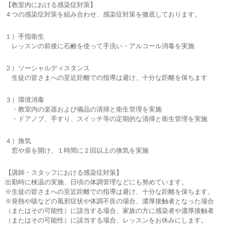
【教室内における感染症対策】
４つの感染症対策を組み合わせ、感染症対策を徹底しております。
１）手指衛生
レッスンの前後に石鹸を使って手洗い・アルコール消毒を実施
２）ソーシャルディスタンス
生徒の皆さまへの至近距離での指導は避け、十分な距離を保ちます
３）環境消毒
・教室内の楽器および備品の清掃と衛生管理を実施
・ドアノブ、手すり、スイッチ等の定期的な清掃と衛生管理を実施
４）換気
窓や扉を開け、１時間に２回以上の換気を実施
【講師・スタッフにおける感染症対策】
出勤時に検温の実施、日頃の体調管理などにも努めています。
※生徒の皆さまへの至近距離での指導は避け、十分な距離を保ちます。
※発熱や咳などの風邪症状や体調不良の場合、濃厚接触者となった場合
（またはその可能性）に該当する場合、家族の方に感染者や濃厚接触者
（またはその可能性）に該当する場合、レッスンをお休みにします。