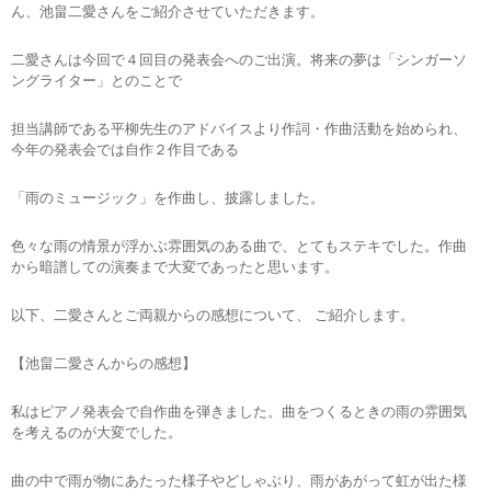
ん、池畠二愛さんをご紹介させていただきます。
二愛さんは今回で４回目の発表会へのご出演。将来の夢は「シンガーソ
ングライター」とのことで
担当講師である平柳先生のアドバイスより作詞・作曲活動を始められ、
今年の発表会では自作２作目である
「雨のミュージック」を作曲し、披露しました。
色々な雨の情景が浮かぶ雰囲気のある曲で、とてもステキでした。作曲
から暗譜しての演奏まで大変であったと思います。
以下、二愛さんとご両親からの感想について、 ご紹介します。
【池畠二愛さんからの感想】
私はピアノ発表会で自作曲を弾きました。曲をつくるときの雨の雰囲気
を考えるのが大変でした。
曲の中で雨が物にあたった様子やどしゃぶり、雨があがって虹が出た様