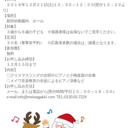
２０１９年１２月２１日(土)１０：３０～１２：００(受付１０：２０よ
り)
【場所】
新田幼稚園内 ホール
【対象】
３歳から６歳の子ども ※保護者様は会場ないでご見学ください。
【定員】
３０名（要事前予約） ※応募者多数の場合は、抽選となります。
【参加費】
無料
【お申し込み締切】
１２月１５日まで
【内容】
〇クリスマスソングの合唱やピアノと小物楽器の合奏
〇メイワ音楽教室の生徒によるピアノ演奏など
【お申し込み方法】
メール、または電話から(受付時間/平日１０：００～１８：００）
e-mail:info@meiwagakki.com TEL:0120-01-7224