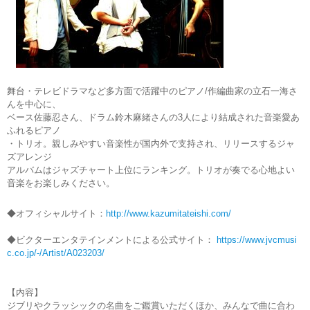
舞台・テレビドラマなど多方面で活躍中のピアノ/作編曲家の立石一海さ
んを中心に、
ベース佐藤忍さん、ドラム鈴木麻緒さんの3人により結成された音楽愛あ
ふれるピアノ
・トリオ。親しみやすい音楽性が国内外で支持され、リリースするジャ
ズアレンジ
アルバムはジャズチャート上位にランキング。トリオが奏でる心地よい
音楽をお楽しみください。
◆オフィシャルサイト：
http://www.kazumitateishi.com/
◆ビクターエンタテインメントによる公式サイト：
https://www.jvcmusi
c.co.jp/-/Artist/A023203/
【内容】
ジブリやクラッシックの名曲をご鑑賞いただくほか、みんなで曲に合わ