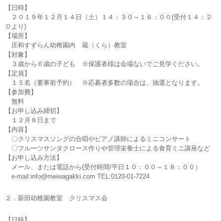
【日時】
２０１９年１２月１４日（土）１４：３０～１６：００(受付１４：２
０より)
【場所】
庄和すずらん幼稚園内 蔵（くら）教室
【対象】
３歳から６歳の子ども ※保護者様は会場ないでご見学ください。
【定員】
１５名（要事前予約） ※応募者多数の場合は、抽選となります。
【参加費】
無料
【お申し込み締切】
１２月８日まで
【内容】
〇クリスマスソングの合唱やピアノ講師によるミニコンサート
〇フルーツサンタクロース作りや管理栄養士による食育ミニ講座など
【お申し込み方法】
メール、または電話から(受付時間/平日１０：００～１８：００）
e-mail:info@meiwagakki.com TEL:0120-01-7224
２．新田幼稚園教室 クリスマス会
【日時】