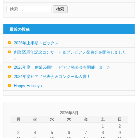
最近の投稿
2026年上半期トピックス
創業55周年記念コンサート＆プレピアノ発表会を開催しました
♪
2025年度 創業55周年 ピアノ発表会を開催しました
2024年度ピアノ発表会＆コンクール入賞！
Happy Holidays
2026年8月
月
火
水
木
金
土
日
1
2
3
4
5
6
7
8
9