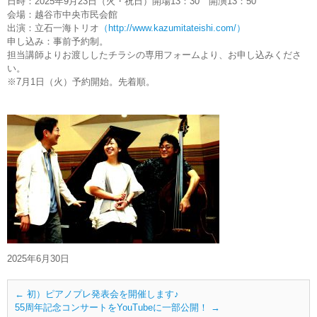
日時：2025年9月23日（火・祝日）開場13：30 開演13：50
会場：越谷市中央市民会館
出演：立石一海トリオ
（http://www.kazumitateishi.com/）
申し込み：事前予約制。
担当講師よりお渡ししたチラシの専用フォームより、お申し込みくださ
い。
※7月1日（火）予約開始。先着順。
2025年6月30日
←
初）ピアノプレ発表会を開催します♪
55周年記念コンサートをYouTubeに一部公開！
→