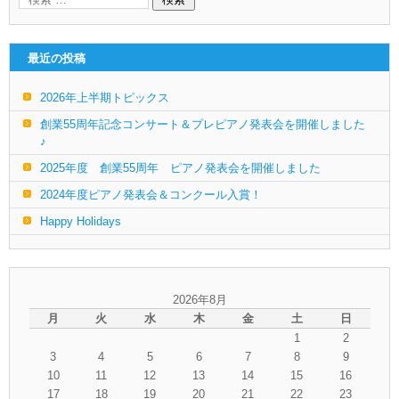
最近の投稿
2026年上半期トピックス
創業55周年記念コンサート＆プレピアノ発表会を開催しました
♪
2025年度 創業55周年 ピアノ発表会を開催しました
2024年度ピアノ発表会＆コンクール入賞！
Happy Holidays
2026年8月
月
火
水
木
金
土
日
1
2
3
4
5
6
7
8
9
10
11
12
13
14
15
16
17
18
19
20
21
22
23