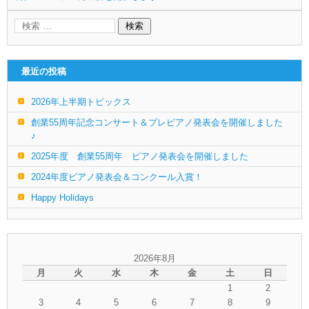
最近の投稿
2026年上半期トピックス
創業55周年記念コンサート＆プレピアノ発表会を開催しました
♪
2025年度 創業55周年 ピアノ発表会を開催しました
2024年度ピアノ発表会＆コンクール入賞！
Happy Holidays
2026年8月
月
火
水
木
金
土
日
1
2
3
4
5
6
7
8
9