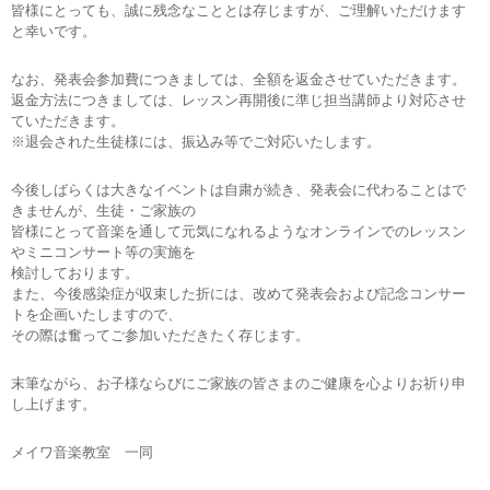
皆様にとっても、誠に残念なこととは存じますが、ご理解いただけます
と幸いです。
なお、発表会参加費につきましては、全額を返金させていただきます。
返金方法につきましては、レッスン再開後に準じ担当講師より対応させ
ていただきます。
※退会された生徒様には、振込み等でご対応いたします。
今後しばらくは大きなイベントは自粛が続き、発表会に代わることはで
きませんが、生徒・ご家族の
皆様にとって音楽を通して元気になれるようなオンラインでのレッスン
やミニコンサート等の実施を
検討しております。
また、今後感染症が収束した折には、改めて発表会および記念コンサー
トを企画いたしますので、
その際は奮ってご参加いただきたく存じます。
末筆ながら、お子様ならびにご家族の皆さまのご健康を心よりお祈り申
し上げます。
メイワ音楽教室 一同