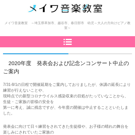
メイワ音楽教室（明和楽器）
メイワ音楽教室 ～埼玉県草加市、越谷市、春日部市 幼児～大人の方向けピアノ教
室～
2020年度 発表会および記念ンコンサート中止の
ご案内
7/31-8/1の日程で開催延期をご案内しておりましたが、休講の延長により
練習が行えないことや、
現時点での新型コロナウイルス感染収束の目処がたっていなことから、
生徒・ご家族の皆様の安全を
第一に考え、誠に残念ですが、今年度の開催は中止することといたしま
した。
発表会に向けて日々練習をされてきた生徒様や、お子様の晴れの舞台を
楽しみにされていたご家族の