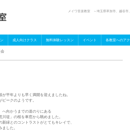
メイワ音楽教室 ～埼玉県草加市、越谷市
）
ン
成人向けクラス
無料体験レッスン
イベント
各教室へのアク
表会
桜が平年よりも早く満開を迎えましたね。
がピークのようです。
）へ向かうまでの道のりにある
荒川堤」の桜を車窓から眺めました。
の新緑とのコントラストがとてもキレイで、
みました。