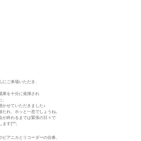
んにご来場いただき、
成果を十分に発揮され
た。
聴かせていただきました♪
放たれ、ホッと一息でしょうね。
会が終わるまでは緊張の日々で
す(^^;
やピアニカとリコーダーの合奏、