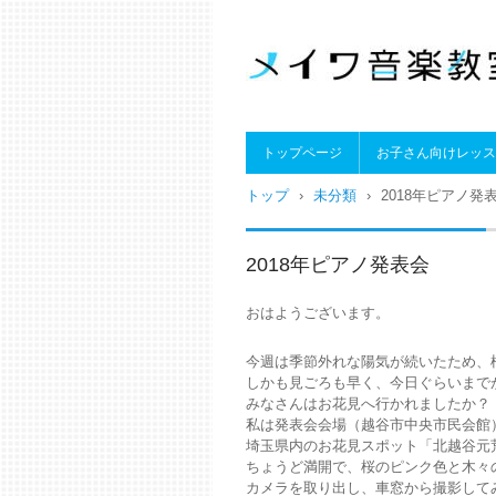
メイワ音楽教室（明和楽器
トップページ
お子さん向けレッス
トップ
›
未分類
›
2018年ピアノ発
2018年ピアノ発表会
おはようございます。
今週は季節外れな陽気が続いたため、
しかも見ごろも早く、今日ぐらいまで
みなさんはお花見へ行かれましたか？
私は発表会会場（越谷市中央市民会館
埼玉県内のお花見スポット「北越谷元
ちょうど満開で、桜のピンク色と木々
カメラを取り出し、車窓から撮影して